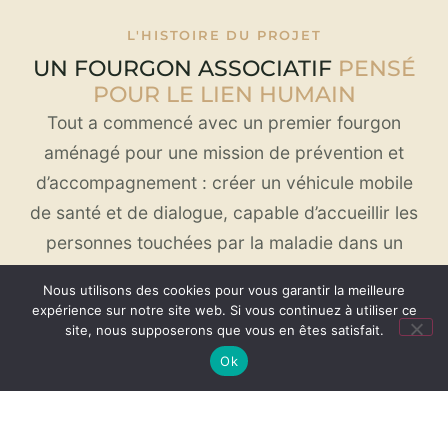
L'HISTOIRE DU PROJET
UN FOURGON ASSOCIATIF
PENSÉ
POUR LE LIEN HUMAIN
Tout a commencé avec un premier fourgon
aménagé pour une mission de prévention et
d’accompagnement : créer un véhicule mobile
de santé et de dialogue, capable d’accueillir les
personnes touchées par la maladie dans un
cadre plus humain que celui des structures
Nous utilisons des cookies pour vous garantir la meilleure
médicales classiques. Lumière douce, matériaux
expérience sur notre site web. Si vous continuez à utiliser ce
naturels et mobilier sur-mesure y composent
site, nous supposerons que vous en êtes satisfait.
une atmosphère apaisante, propice à l’écoute.
Ok
Face au succès de cette première réalisation,
l’atelier d’
aménagement de fourgon sur-mesure