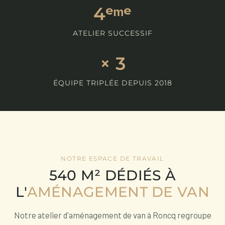
4ᵉᵐᵉ
ATELIER SUCCESSIF
× 3
ÉQUIPE TRIPLÉE DEPUIS 2018
NOTRE ESPACE DE TRAVAIL
540 M² DÉDIÉS À
L'
AMÉNAGEMENT DE VAN
Notre atelier d'aménagement de van à Roncq regroupe