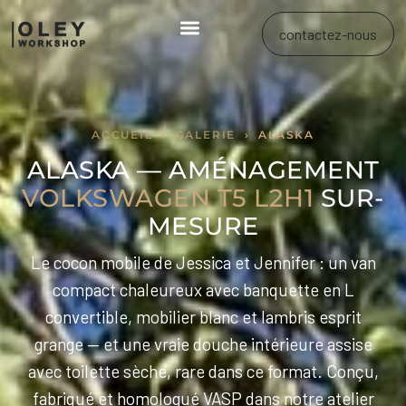
contactez-nous
ACCUEIL
›
GALERIE
› ALASKA
ALASKA — AMÉNAGEMENT
VOLKSWAGEN T5 L2H1
SUR-
MESURE
Le cocon mobile de Jessica et Jennifer : un van
compact chaleureux avec banquette en L
convertible, mobilier blanc et lambris esprit
grange — et une vraie douche intérieure assise
avec toilette sèche, rare dans ce format. Conçu,
fabriqué et homologué VASP dans notre atelier