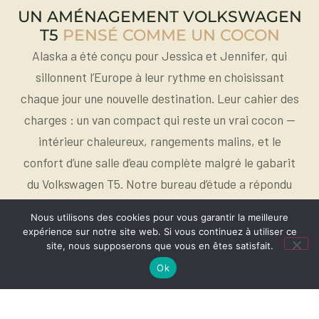
UN AMÉNAGEMENT VOLKSWAGEN
T5
PENSÉ COMME UN COCON
Alaska a été conçu pour Jessica et Jennifer, qui
sillonnent l’Europe à leur rythme en choisissant
chaque jour une nouvelle destination. Leur cahier des
charges : un van compact qui reste un vrai cocon —
intérieur chaleureux, rangements malins, et le
confort d’une salle d’eau complète malgré le gabarit
du Volkswagen T5. Notre bureau d’étude a répondu
avec une implantation en L, un mobilier clair
Nous utilisons des cookies pour vous garantir la meilleure
réchauffé de lambris esprit grange, et une douche
expérience sur notre site web. Si vous continuez à utiliser ce
intérieure assise que peu de vans compacts peuvent
site, nous supposerons que vous en êtes satisfait.
offrir. Le tout est réalisé intégralement dans notre
Ok
atelier d’
aménagement de van compact sur-mesure
à
Roncq.